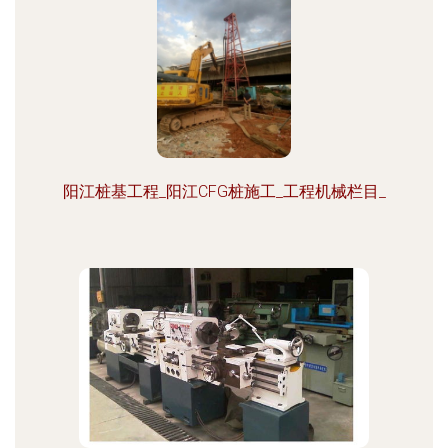
阳江桩基工程_阳江CFG桩施工_工程机械栏目_