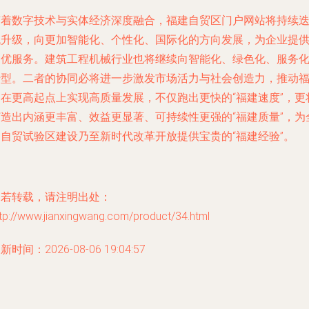
随着数字技术与实体经济深度融合，福建自贸区门户网站将持续
代升级，向更加智能化、个性化、国际化的方向发展，为企业提
更优服务。建筑工程机械行业也将继续向智能化、绿色化、服务
转型。二者的协同必将进一步激发市场活力与社会创造力，推动
建在更高起点上实现高质量发展，不仅跑出更快的“福建速度”，更
打造出内涵更丰富、效益更显著、可持续性更强的“福建质量”，为
国自贸试验区建设乃至新时代改革开放提供宝贵的“福建经验”。
如若转载，请注明出处：
tp://www.jianxingwang.com/product/34.html
新时间：2026-08-06 19:04:57