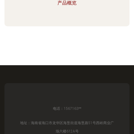
产品概览
电话：1567163**
地址：海南省海口市龙华区海垦街道海垦路51号西岭商业广
场六楼612A号