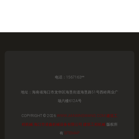
电话：1567163**
地址：海南省海口市龙华区海垦街道海垦路51号西岭商业广
场六楼612A号
COPYRIGHT © 2026
WWW.JIANXINGWANG.COM
建筑工
程机械
海口市凌鑫机械设备有限公司
建筑工程机械
版权所
有
SITEMAP