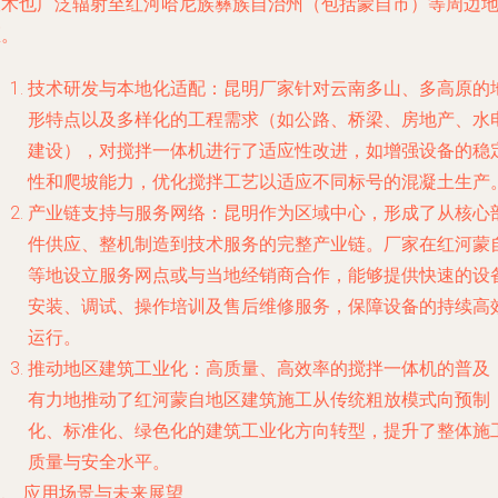
技术也广泛辐射至红河哈尼族彝族自治州（包括蒙自市）等周边
区。
技术研发与本地化适配
：昆明厂家针对云南多山、多高原的
形特点以及多样化的工程需求（如公路、桥梁、房地产、水
建设），对搅拌一体机进行了适应性改进，如增强设备的稳
性和爬坡能力，优化搅拌工艺以适应不同标号的混凝土生产
产业链支持与服务网络
：昆明作为区域中心，形成了从核心
件供应、整机制造到技术服务的完整产业链。厂家在红河蒙
等地设立服务网点或与当地经销商合作，能够提供快速的设
安装、调试、操作培训及售后维修服务，保障设备的持续高
运行。
推动地区建筑工业化
：高质量、高效率的搅拌一体机的普及
有力地推动了红河蒙自地区建筑施工从传统粗放模式向预制
化、标准化、绿色化的建筑工业化方向转型，提升了整体施
质量与安全水平。
、 应用场景与未来展望