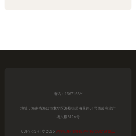
电话：1567163**
地址：海南省海口市龙华区海垦街道海垦路51号西岭商业广
场六楼612A号
COPYRIGHT © 2026
WWW.JIANXINGWANG.COM
建筑工