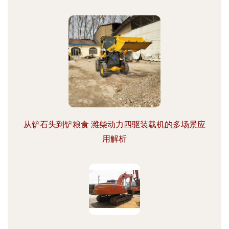
从铲石头到铲粮食 潍柴动力四驱装载机的多场景应
用解析